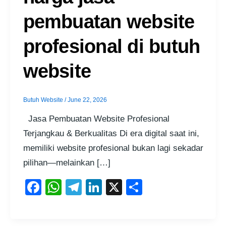
pembuatan website
profesional di butuh
website
Butuh Website
/
June 22, 2026
Jasa Pembuatan Website Profesional
Terjangkau & Berkualitas Di era digital saat ini,
memiliki website profesional bukan lagi sekadar
pilihan—melainkan […]
F
W
T
Li
X
S
a
h
el
n
h
c
at
e
k
ar