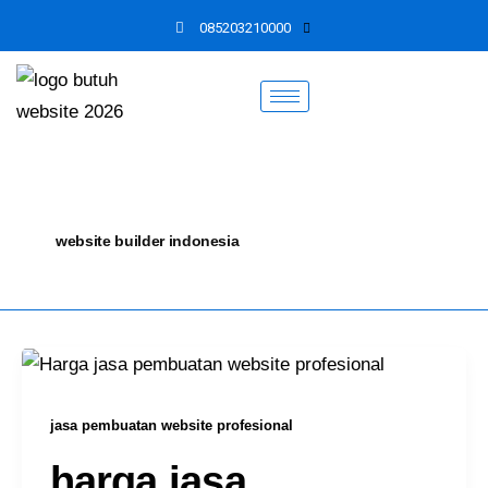
Skip
085203210000
to
content
website builder indonesia
jasa pembuatan website profesional
harga jasa