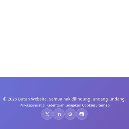
© 2026 Butuh Website. Semua hak dilindungi undang-undang.
Privasi
Syarat & Ketentuan
Kebijakan Cookies
Sitemap
𝕏
in
⚙️
📷