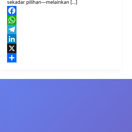
sekadar pilihan—melainkan […]
Facebook
WhatsApp
Telegram
LinkedIn
X
Share