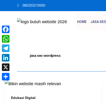
Skip
085203210000
to
content
HOME
JASA SEO
Facebook
WhatsApp
Telegram
jasa seo wordpress
LinkedIn
X
Share
Edukasi Digital