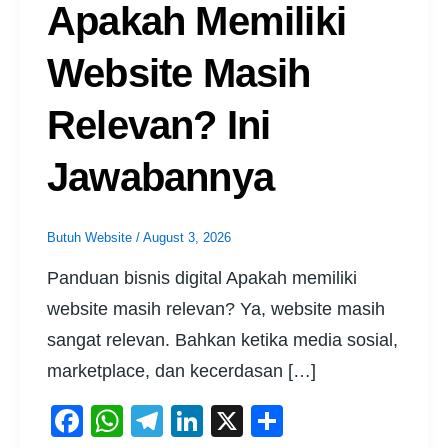
Apakah Memiliki
Website Masih
Relevan? Ini
Jawabannya
Butuh Website
/
August 3, 2026
Panduan bisnis digital Apakah memiliki
website masih relevan? Ya, website masih
sangat relevan. Bahkan ketika media sosial,
marketplace, dan kecerdasan […]
F
W
T
Li
X
S