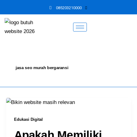
Skip
085203210000
to
content
jasa seo murah bergaransi
Edukasi Digital
Apakah Memiliki