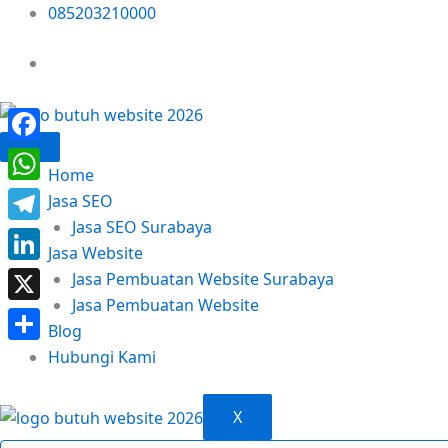
Skip
085203210000
to
content
Facebook
Home
WhatsApp
Jasa SEO
Jasa SEO Surabaya
Telegram
Jasa Website
LinkedIn
Jasa Pembuatan Website Surabaya
Jasa Pembuatan Website
X
Blog
Share
Hubungi Kami
X