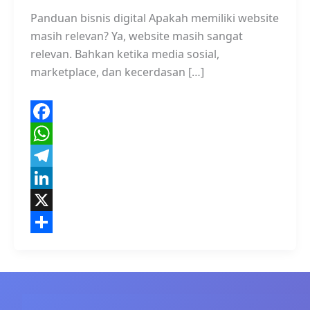
Panduan bisnis digital Apakah memiliki website
masih relevan? Ya, website masih sangat
relevan. Bahkan ketika media sosial,
marketplace, dan kecerdasan […]
F
a
W
c
h
T
e
a
e
L
b
t
l
i
X
o
s
e
n
S
o
A
g
k
h
k
p
r
e
a