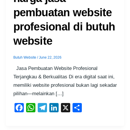
pembuatan website
profesional di butuh
website
Butuh Website
/
June 22, 2026
Jasa Pembuatan Website Profesional
Terjangkau & Berkualitas Di era digital saat ini,
memiliki website profesional bukan lagi sekadar
pilihan—melainkan […]
F
W
T
Li
X
S
a
h
el
n
h
c
at
e
k
ar