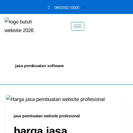
Skip
085203210000
to
content
jasa pembuatan software
jasa pembuatan website profesional
harga jasa