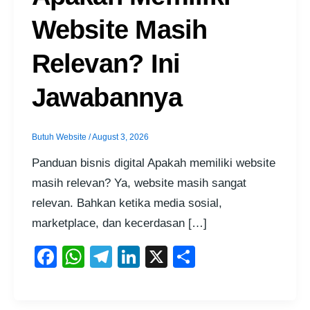
Website Masih
Relevan? Ini
Jawabannya
Butuh Website
/
August 3, 2026
Panduan bisnis digital Apakah memiliki website
masih relevan? Ya, website masih sangat
relevan. Bahkan ketika media sosial,
marketplace, dan kecerdasan […]
F
W
T
Li
X
S
a
h
el
n
h
c
at
e
k
ar