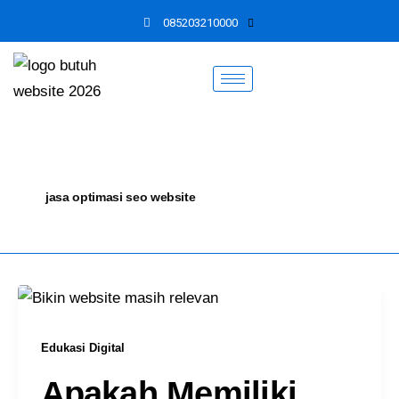
Skip
085203210000
to
content
jasa optimasi seo website
Edukasi Digital
Apakah Memiliki