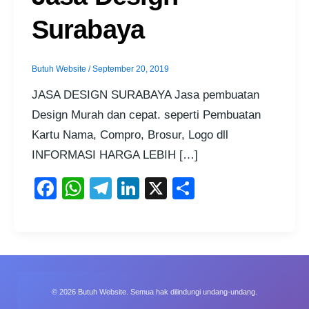
Surabaya
Butuh Website
/
September 20, 2019
JASA DESIGN SURABAYA Jasa pembuatan
Design Murah dan cepat. seperti Pembuatan
Kartu Nama, Compro, Brosur, Logo dll
INFORMASI HARGA LEBIH […]
F
W
T
Li
X
S
a
h
el
n
h
c
at
e
k
ar
e
s
gr
e
e
b
A
a
dI
o
p
m
n
© 2026 Butuh Website. Semua hak dilindungi undang-undang.