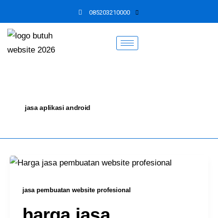
Skip
085203210000
to
content
jasa aplikasi android
jasa pembuatan website profesional
harga jasa