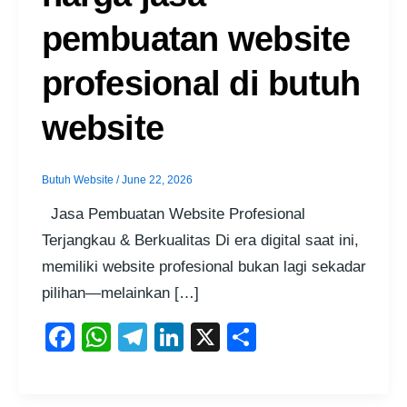
pembuatan website
profesional di butuh
website
Butuh Website
/
June 22, 2026
Jasa Pembuatan Website Profesional
Terjangkau & Berkualitas Di era digital saat ini,
memiliki website profesional bukan lagi sekadar
pilihan—melainkan […]
F
W
T
Li
X
S
a
h
el
n
h
c
at
e
k
ar