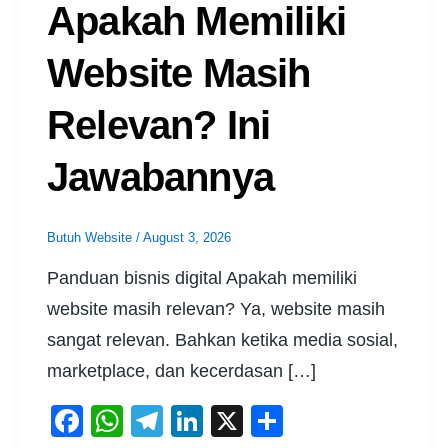
Apakah Memiliki
Website Masih
Relevan? Ini
Jawabannya
Butuh Website
/
August 3, 2026
Panduan bisnis digital Apakah memiliki
website masih relevan? Ya, website masih
sangat relevan. Bahkan ketika media sosial,
marketplace, dan kecerdasan […]
F
W
T
Li
X
S