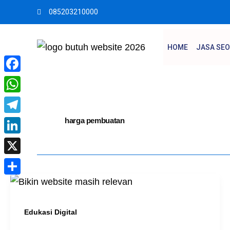
Skip
085203210000
to
content
HOME
JASA SEO
Facebook
WhatsApp
Telegram
harga pembuatan
LinkedIn
X
Share
Edukasi Digital