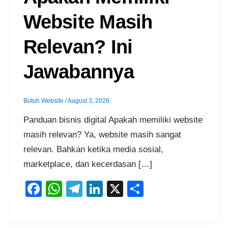
Website Masih
Relevan? Ini
Jawabannya
Butuh Website
/
August 3, 2026
Panduan bisnis digital Apakah memiliki website
masih relevan? Ya, website masih sangat
relevan. Bahkan ketika media sosial,
marketplace, dan kecerdasan […]
F
W
T
Li
X
S
a
h
el
n
h
c
at
e
k
ar