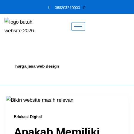
Skip
085203210000
to
content
harga jasa web design
Edukasi Digital
Apakah Memiliki