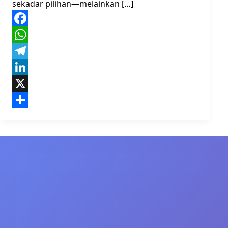
sekadar pilihan—melainkan […]
Facebook
WhatsApp
Telegram
LinkedIn
X
Share