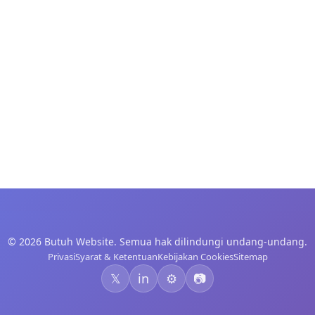
© 2026 Butuh Website. Semua hak dilindungi undang-undang.
Privasi
Syarat & Ketentuan
Kebijakan Cookies
Sitemap
𝕏
in
⚙️
📷