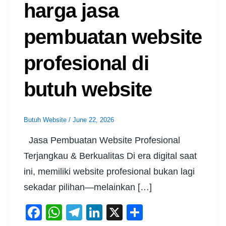
harga jasa
pembuatan website
profesional di
butuh website
Butuh Website
/
June 22, 2026
Jasa Pembuatan Website Profesional
Terjangkau & Berkualitas Di era digital saat
ini, memiliki website profesional bukan lagi
sekadar pilihan—melainkan […]
F
W
T
Li
X
S