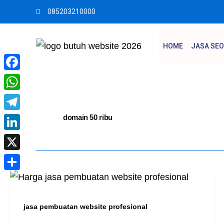
Skip
085203210000
to
content
HOME
JASA SEO
Facebook
WhatsApp
Telegram
domain 50 ribu
LinkedIn
X
Share
jasa pembuatan website profesional