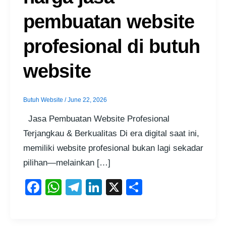
pembuatan website
profesional di butuh
website
Butuh Website
/
June 22, 2026
Jasa Pembuatan Website Profesional
Terjangkau & Berkualitas Di era digital saat ini,
memiliki website profesional bukan lagi sekadar
pilihan—melainkan […]
F
W
T
Li
X
S
a
h
el
n
h
c
at
e
k
ar