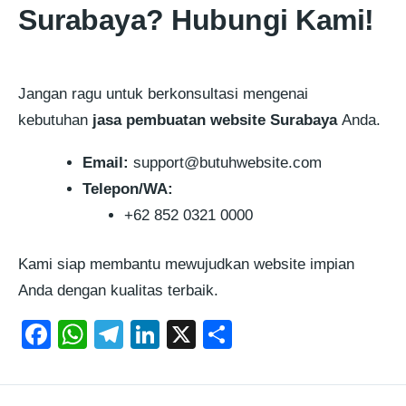
Surabaya? Hubungi Kami!
Jangan ragu untuk berkonsultasi mengenai
kebutuhan
jasa pembuatan website Surabaya
Anda.
Email:
support@butuhwebsite.com
Telepon/WA:
+62 852 0321 0000
Kami siap membantu mewujudkan website impian
Anda dengan kualitas terbaik.
F
W
T
Li
X
S
a
h
el
n
h
c
at
e
k
ar