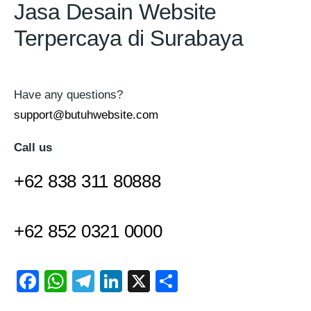
Jasa Desain Website
Terpercaya di Surabaya
Have any questions?
support@butuhwebsite.com
Call us
+62 838 311 80888
+62 852 0321 0000
F
W
T
Li
X
S
a
h
el
n
h